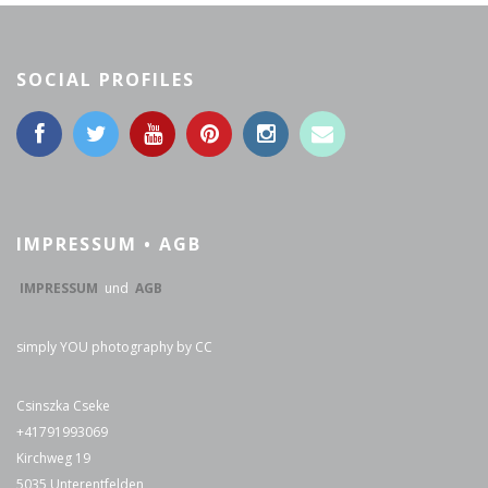
SOCIAL PROFILES
IMPRESSUM • AGB
IMPRESSUM
und
AGB
simply YOU photography by CC
Csinszka Cseke
+41791993069
Kirchweg 19
5035 Unterentfelden