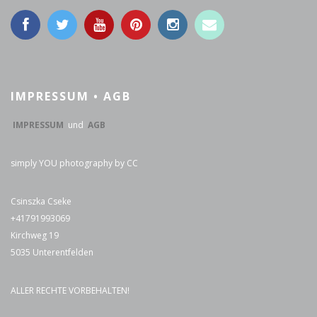
IMPRESSUM • AGB
IMPRESSUM
und
AGB
simply YOU photography by CC
Csinszka Cseke
+41791993069
Kirchweg 19
5035 Unterentfelden
ALLER RECHTE VORBEHALTEN!