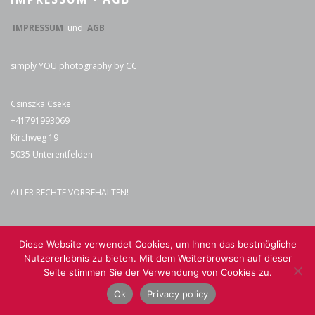
IMPRESSUM
und
AGB
simply YOU photography by CC
Csinszka Cseke
+41791993069
Kirchweg 19
5035 Unterentfelden
ALLER RECHTE VORBEHALTEN!
Diese Website verwendet Cookies, um Ihnen das bestmögliche
KATEGORIEN
Nutzererlebnis zu bieten. Mit dem Weiterbrowsen auf dieser
Seite stimmen Sie der Verwendung von Cookies zu.
Babyfotografie
Ok
Privacy policy
Beauty Fotografie