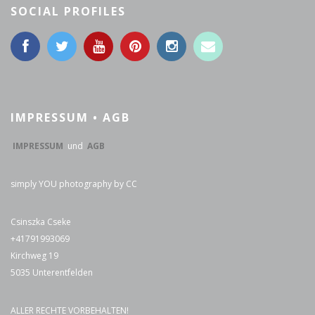
SOCIAL PROFILES
IMPRESSUM • AGB
IMPRESSUM
und
AGB
simply YOU photography by CC
Csinszka Cseke
+41791993069
Kirchweg 19
5035 Unterentfelden
ALLER RECHTE VORBEHALTEN!