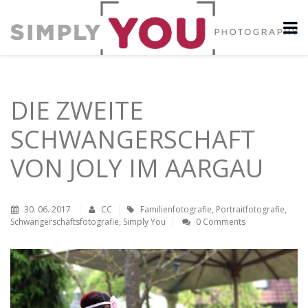
DIE ZWEITE
SCHWANGERSCHAFT
VON JOLY IM AARGAU
30. 06. 2017
CC
Familienfotografie
,
Portraitfotografie
,
Schwangerschaftsfotografie
,
Simply You
0 Comments