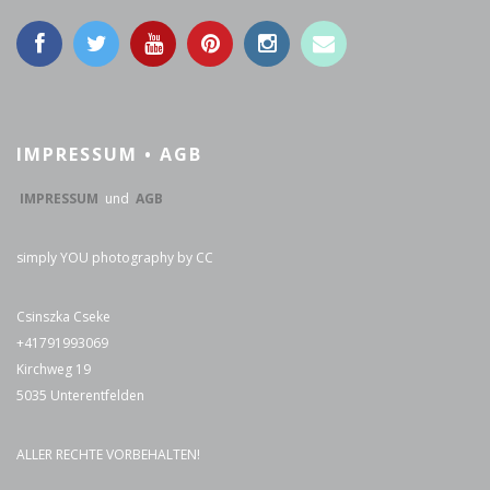
IMPRESSUM • AGB
IMPRESSUM
und
AGB
simply YOU photography by CC
Csinszka Cseke
+41791993069
Kirchweg 19
5035 Unterentfelden
ALLER RECHTE VORBEHALTEN!