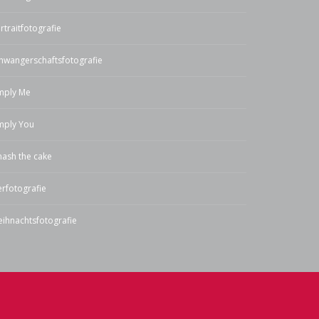
rtraitfotografie
hwangerschaftsfotografie
mply Me
mply You
ash the cake
erfotografie
ihnachtsfotografie