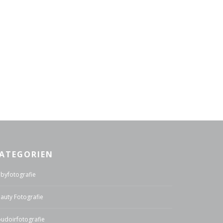
ATEGORIEN
byfotografie
auty Fotografie
udoirfotografie