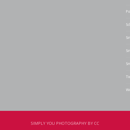
Po
Sc
Si
Si
Sm
Ti
We
SIMPLY YOU PHOTOGRAPHY BY CC