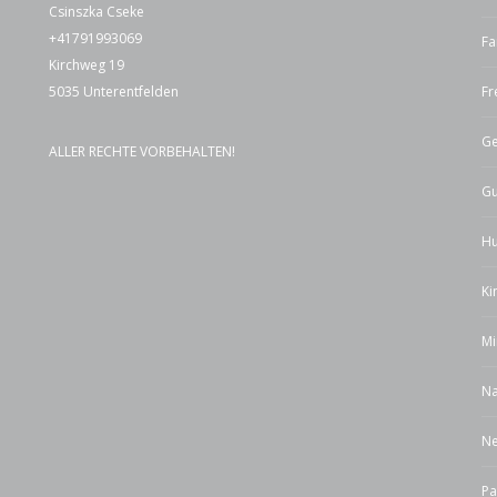
Csinszka Cseke
+41791993069
Fa
Kirchweg 19
5035 Unterentfelden
Fr
Ge
ALLER RECHTE VORBEHALTEN!
Gu
Hu
Ki
Mi
Na
Ne
Pa