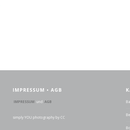
IMPRESSUM • AGB
K
IMPRESSUM
und
AGB
Ba
Be
simply YOU photography by CC
Bo