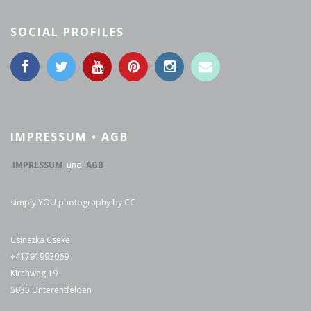
SOCIAL PROFILES
IMPRESSUM • AGB
IMPRESSUM
und
AGB
simply YOU photography by CC
Csinszka Cseke
+41791993069
Kirchweg 19
5035 Unterentfelden