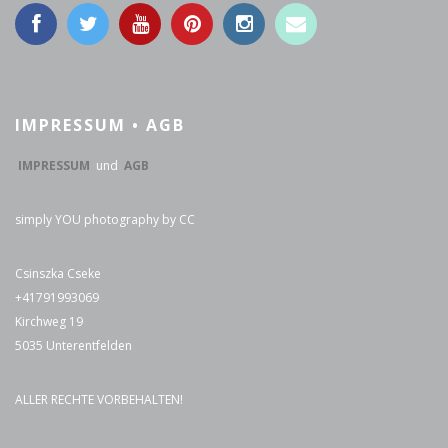
IMPRESSUM • AGB
IMPRESSUM
und
AGB
simply YOU photography by CC
Csinszka Cseke
+41791993069
Kirchweg 19
5035 Unterentfelden
ALLER RECHTE VORBEHALTEN!